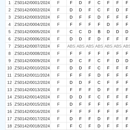
1
ZS0142/0001/2024
F
F
D
F
C
F
F
F
2
ZS0142/0002/2024
F
D
D
F
C
F
D
F
3
ZS0142/0003/2024
F
D
F
F
D
F
F
F
4
ZS0142/0004/2024
F
F
F
F
F
D
F
F
5
ZS0142/0005/2024
F
C
C
D
B
D
D
D
6
ZS0142/0006/2024
F
D
D
F
D
F
F
F
7
ZS0142/0007/2024
F
ABS
ABS
ABS
ABS
ABS
ABS
AB
8
ZS0142/0008/2024
F
F
F
F
F
F
F
F
9
ZS0142/0009/2024
F
D
C
F
C
F
D
D
10
ZS0142/0010/2024
F
D
D
F
C
F
F
F
11
ZS0142/0011/2024
F
F
F
F
D
F
F
F
12
ZS0142/0012/2024
F
D
D
F
C
F
F
F
13
ZS0142/0013/2024
F
F
F
F
D
F
F
F
14
ZS0142/0014/2024
F
D
D
F
C
F
F
F
15
ZS0142/0015/2024
F
D
F
F
F
F
F
F
16
ZS0142/0016/2024
F
F
F
F
F
F
F
F
17
ZS0142/0017/2024
F
D
F
F
D
F
F
F
18
ZS0142/0018/2024
F
F
C
F
D
F
F
F