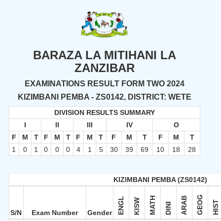
BARAZA LA MITIHANI LA
ZANZIBAR
EXAMINATIONS RESULT FORM TWO 2024
KIZIMBANI PEMBA - ZS0142, DISTRICT: WETE
DIVISION RESULTS SUMMARY
I
II
III
IV
O
F
M
T
F
M
T
F
M
T
F
M
T
F
M
T
1
0
1
0
0
0
4
1
5
30
39
69
10
18
28
KIZIMBANI PEMBA (ZS0142)
GEOG
MATH
ARAB
ENGL
KISW
HIST
DINI
S/N
Exam Number
Gender