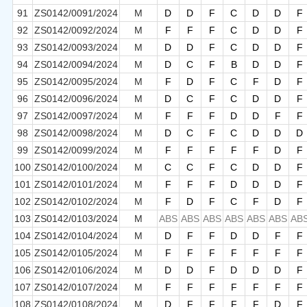
91
ZS0142/0091/2024
M
D
D
F
C
D
D
F
92
ZS0142/0092/2024
M
F
F
F
C
D
D
F
93
ZS0142/0093/2024
M
D
D
F
C
D
D
F
94
ZS0142/0094/2024
M
D
C
F
B
D
D
F
95
ZS0142/0095/2024
M
F
D
F
C
F
D
F
96
ZS0142/0096/2024
M
D
C
F
C
D
D
F
97
ZS0142/0097/2024
M
F
F
F
D
D
F
F
98
ZS0142/0098/2024
M
D
C
F
C
D
D
D
99
ZS0142/0099/2024
M
F
F
F
F
F
D
F
100
ZS0142/0100/2024
M
C
C
F
C
D
D
F
101
ZS0142/0101/2024
M
F
F
F
D
D
D
F
102
ZS0142/0102/2024
M
F
D
F
C
F
D
F
103
ZS0142/0103/2024
M
ABS
ABS
ABS
ABS
ABS
ABS
AB
104
ZS0142/0104/2024
M
D
F
F
D
D
F
F
105
ZS0142/0105/2024
M
F
F
F
F
F
F
F
106
ZS0142/0106/2024
M
D
D
F
D
D
D
F
107
ZS0142/0107/2024
M
F
F
F
F
F
F
F
108
ZS0142/0108/2024
M
D
F
F
F
F
D
F