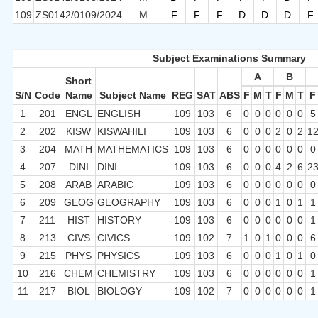
109
ZS0142/0109/2024
M
F
F
F
D
D
D
F
Subject Examinations Summary
A
B
Short
S/N
Code
Name
Subject Name
REG
SAT
ABS
F
M
T
F
M
T
F
1
201
ENGL
ENGLISH
109
103
6
0
0
0
0
0
0
5
2
202
KISW
KISWAHILI
109
103
6
0
0
0
2
0
2
1
3
204
MATH
MATHEMATICS
109
103
6
0
0
0
0
0
0
0
4
207
DINI
DINI
109
103
6
0
0
0
4
2
6
2
5
208
ARAB
ARABIC
109
103
6
0
0
0
0
0
0
0
6
209
GEOG
GEOGRAPHY
109
103
6
0
0
0
1
0
1
1
7
211
HIST
HISTORY
109
103
6
0
0
0
0
0
0
1
8
213
CIVS
CIVICS
109
102
7
1
0
1
0
0
0
6
9
215
PHYS
PHYSICS
109
103
6
0
0
0
1
0
1
0
10
216
CHEM
CHEMISTRY
109
103
6
0
0
0
0
0
0
1
11
217
BIOL
BIOLOGY
109
102
7
0
0
0
0
0
0
1