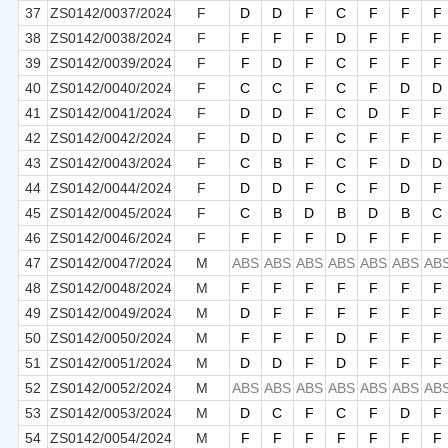
37
ZS0142/0037/2024
F
D
D
F
C
F
F
F
38
ZS0142/0038/2024
F
F
F
F
D
F
F
F
39
ZS0142/0039/2024
F
F
D
F
C
F
F
F
40
ZS0142/0040/2024
F
C
C
F
C
F
D
D
41
ZS0142/0041/2024
F
D
D
F
C
D
F
F
42
ZS0142/0042/2024
F
D
D
F
C
F
F
F
43
ZS0142/0043/2024
F
C
B
F
C
F
D
D
44
ZS0142/0044/2024
F
D
D
F
C
F
D
F
45
ZS0142/0045/2024
F
C
B
D
B
D
B
C
46
ZS0142/0046/2024
F
F
F
F
D
F
F
F
47
ZS0142/0047/2024
M
ABS
ABS
ABS
ABS
ABS
ABS
AB
48
ZS0142/0048/2024
M
F
F
F
F
F
F
F
49
ZS0142/0049/2024
M
D
F
F
F
F
F
F
50
ZS0142/0050/2024
M
F
F
F
D
F
F
F
51
ZS0142/0051/2024
M
D
D
F
D
F
F
F
52
ZS0142/0052/2024
M
ABS
ABS
ABS
ABS
ABS
ABS
AB
53
ZS0142/0053/2024
M
D
C
F
C
F
D
F
54
ZS0142/0054/2024
M
F
F
F
F
F
F
F