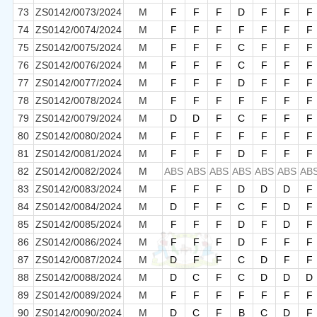
73
ZS0142/0073/2024
M
F
F
F
D
F
F
F
74
ZS0142/0074/2024
M
F
F
F
F
F
F
F
75
ZS0142/0075/2024
M
F
F
F
C
F
F
F
76
ZS0142/0076/2024
M
F
F
F
C
F
F
F
77
ZS0142/0077/2024
M
F
F
F
D
F
F
F
78
ZS0142/0078/2024
M
F
F
F
F
F
F
F
79
ZS0142/0079/2024
M
D
D
F
C
F
F
F
80
ZS0142/0080/2024
M
F
F
F
F
F
F
F
81
ZS0142/0081/2024
M
F
F
F
D
F
F
F
82
ZS0142/0082/2024
M
ABS
ABS
ABS
ABS
ABS
ABS
AB
83
ZS0142/0083/2024
M
F
F
F
D
D
D
F
84
ZS0142/0084/2024
M
D
F
F
C
F
D
F
85
ZS0142/0085/2024
M
F
F
F
D
F
D
F
86
ZS0142/0086/2024
M
F
F
F
D
F
F
F
87
ZS0142/0087/2024
M
D
F
F
C
D
F
F
88
ZS0142/0088/2024
M
D
C
F
C
D
D
D
89
ZS0142/0089/2024
M
F
F
F
F
F
F
F
90
ZS0142/0090/2024
M
D
C
F
B
C
D
F