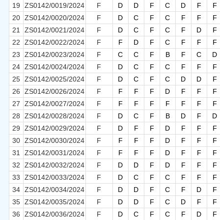
19
ZS0142/0019/2024
F
D
D
F
C
D
F
F
20
ZS0142/0020/2024
F
D
C
F
C
F
F
F
21
ZS0142/0021/2024
F
D
C
F
C
F
D
F
22
ZS0142/0022/2024
F
F
D
F
C
F
F
F
23
ZS0142/0023/2024
F
C
C
F
B
F
C
D
24
ZS0142/0024/2024
F
D
C
F
C
F
F
F
25
ZS0142/0025/2024
F
D
C
F
C
D
D
F
26
ZS0142/0026/2024
F
F
F
F
D
F
F
F
27
ZS0142/0027/2024
F
F
F
F
F
F
F
F
28
ZS0142/0028/2024
F
D
C
F
B
D
F
D
29
ZS0142/0029/2024
F
D
F
F
D
F
F
F
30
ZS0142/0030/2024
F
F
F
F
D
F
F
F
31
ZS0142/0031/2024
F
F
F
F
D
F
F
F
32
ZS0142/0032/2024
F
D
D
F
D
F
F
F
33
ZS0142/0033/2024
F
D
C
F
C
F
F
F
34
ZS0142/0034/2024
F
D
D
F
C
F
D
F
35
ZS0142/0035/2024
F
D
D
F
C
D
F
F
36
ZS0142/0036/2024
F
D
C
F
C
F
D
F